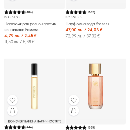
(
484
)
(
1672
)
POSSESS
POSSESS
Парфюмиран рол-он против
Парфюмна вода Possess
изпотяване Possess
47,00 лв. / 24,03 €
4,79 лв. / 2,45 €
72,99 лв. / 37,32 €
11,50 лв. / 5,88 €
ДО ИЗЧЕРПВАНЕ НА НАЛИЧНОСТИТЕ
(
444
)
(
1565
)