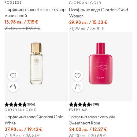
POSSESS
GIORDANI GOLD
Парфюмна вода Possess - супер
Парфюмна вода Giordani Gold
мини спрей
Woman
13,98 лв. / 7,15 €
29,98 лв. / 15,33 €
21,49 лв. / 10,99 €
71,99 лв. / 36,81 €
(
1106
)
(
398
)
GIORDANI GOLD
EVERY ME
Парфюмна вода Giordani Gold
Тоалетна вода Every Me
White
Sweetheart Rose
37,98 лв. / 19,42 €
24,00 лв. / 12,27 €
71,99 лв. / 36,81 €
60,00 лв. / 30,68 €