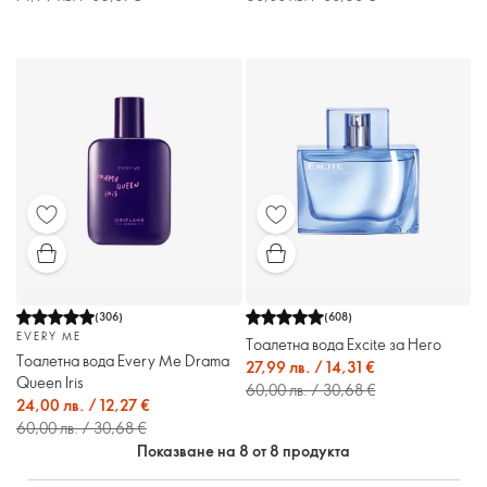
(
306
)
(
608
)
EVERY ME
Тоалетна вода Excite за Него
Тоалетна вода Every Me Drama
27,99 лв. / 14,31 €
Queen Iris
60,00 лв. / 30,68 €
24,00 лв. / 12,27 €
60,00 лв. / 30,68 €
Показване на 8 от 8 продукта