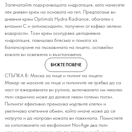
Запечатайте подхранващата хидратация, като нанесете
лек дневен крем на основата на гел. Предлагаме ви
дневния крем Optimals Hydra Radiance, обогатен с
витамин С и антиоксиданти, получени от кафяво-зелени
водорасли. Този крем осигурява целодневна
хидратация, повишава блясъка и помага за
балансиране на лъскавината на лицето, оставяйки
кожата ви освежена и възстановена.
ВИЖТЕ ПОВЕЧЕ
СТЪПКА 8: Маска за лице и пилинг на лицето
Макар че маските за лице и пилингите не трябва да са
част от ежедневната ви рутина, включването им няколко
пъти седмично може да донесе някои големи ползи.
Пилингът ефективно премахва мъртвите клетки и
увеличава клетъчния обмен, който иначе може да се
натрупа и да направи кожата ви повяхнала. Помислете
за използването на ексфолиант NovAge два пъти
седмично, за да разкриете по-гладка и сияйна кожа.