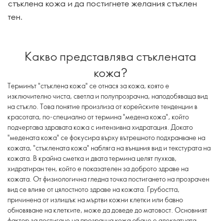
стъклена кожа и да постигнете желания стъклен
тен.
Какво представлява стъклената
кожа?
Терминът "стъклена кожа" се отнася за кожа, която е
изключително чиста, светла и полупрозрачна, наподобяваща вид
на стъкло. Това понятие произлиза от корейските тенденции в
красотата, по-специално от термина "медена кожа", който
подчертава здравата кожа с интензивна хидратация. Докато
"медената кожа" се фокусира върху вътрешното подхранване на
кожата, "стъклената кожа" набляга на външния вид и текстурата на
кожата. В крайна сметка и двата термина целят пухкав,
хидратиран тен, който е показателен за доброто здраве на
кожата. От физиологична гледна точка постигането на прозрачен
вид се влияе от цялостното здраве на кожата. Грубостта,
причинена от излишък на мъртви кожни клетки или бавно
обновяване на клетките, може да доведе до матовост. Основният
фактор за постигане на прозрачна кожа обаче е адекватната