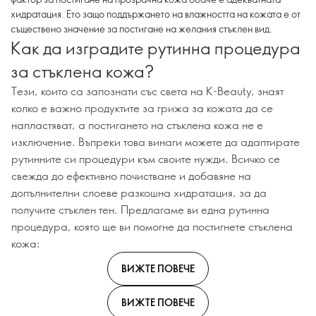
хидратация. Ето защо поддържането на влажността на кожата е от
съществено значение за постигане на желания стъклен вид.
Как да изградите рутинна процедура
за стъклена кожа?
Тези, които са запознати със света на K-Beauty, знаят
колко е важно продуктите за грижа за кожата да се
напластяват, а постигането на стъклена кожа не е
изключение. Въпреки това винаги можете да адаптирате
рутинните си процедури към своите нужди. Всичко се
свежда до ефективно почистване и добавяне на
допълнителни слоеве разкошна хидратация, за да
получите стъклен тен. Предлагаме ви една рутинна
процедура, която ще ви помогне да постигнете стъклена
кожа:
ВИЖТЕ ПОВЕЧЕ
ВИЖТЕ ПОВЕЧЕ