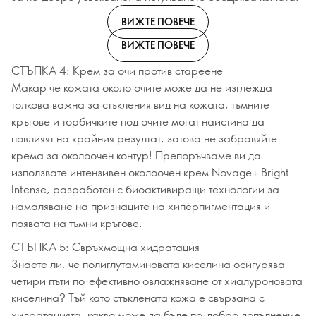
ВИЖТЕ ПОВЕЧЕ
ВИЖТЕ ПОВЕЧЕ
СТЪПКА 4: Крем за очи против стареене
Макар че кожата около очите може да не изглежда
толкова важна за стъкления вид на кожата, тъмните
кръгове и торбичките под очите могат наистина да
повлияят на крайния резултат, затова не забравяйте
крема за околоочен контур! Препоръчваме ви да
използвате интензивен околоочен крем Novage+ Bright
Intense, разработен с биоактивиращи технологии за
намаляване на признаците на хиперпигментация и
появата на тъмни кръгове.
СТЪПКА 5: Свръхмощна хидратация
Знаете ли, че полиглутаминовата киселина осигурява
четири пъти по-ефективно овлажняване от хиалуроновата
киселина? Тъй като стъклената кожа е свързана с
хидратацията, какво може да бъде по-добро допълнение