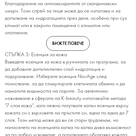
благодарение на антиоксидантите от скандинавски
смърч. Този спрей за лице може да се използва и за
допълване на хидратацията през деня, особено при сух
климат или в закрити помещения с климатик или
отопление.
ВИЖТЕ ПОВЕЧЕ
СТЪПКА 3: Есенция за кожа
Въведете есенция за кожа в рутинната си програма, за
да добавите допълнителен слой хидратация и
подхранване. Изберете есенция NovAge след
почистване, за да стимулирате клетъчната обмяна и да
намалите видимостта на порите. За автентично
изживяване в сферата на K-beauty използвайте метода
"7 слоя кожа", като нежно потупвате капки есенция върху
кожата си с върховете на пръстите си, една по една до 7
слоя. Този метод може да ви се стори трудоемък, но
нанасянето на есенцията капка по капка дава възможност
за по-добро усвояване, а потупването ободрява кожата.