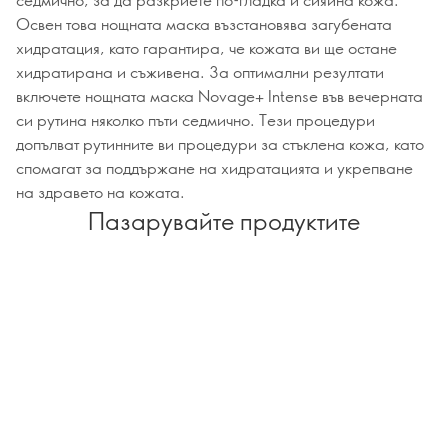
Освен това нощната маска възстановява загубената
хидратация, като гарантира, че кожата ви ще остане
хидратирана и съживена. За оптимални резултати
включете нощната маска Novage+ Intense във вечерната
си рутина няколко пъти седмично. Тези процедури
допълват рутинните ви процедури за стъклена кожа, като
спомагат за поддържане на хидратацията и укрепване
на здравето на кожата.
Пазарувайте продуктите