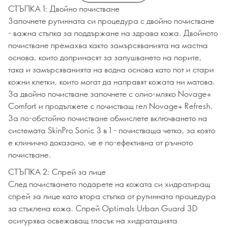
СТЪПКА 1: Двойно почистване
Започнете рутинната си процедура с двойно почистване
- важна стъпка за поддържане на здрава кожа. Двойното
почистване премахва както замърсяванията на мастна
основа, които допринасят за запушването на порите,
така и замърсяванията на водна основа като пот и стари
кожни клетки, които могат да направят кожата ни матова.
За двойно почистване започнете с олио-мляко Novage+
Comfort и продължете с почистващ гел Novage+ Refresh.
За по-обстойно почистване обмислете включването на
системата SkinPro Sonic 3 в 1 - почистваща четка, за която
е клинично доказано, че е по-ефективна от ръчното
почистване.
СТЪПКА 2: Спрей за лице
След почистването подарете на кожата си хидратиращ
спрей за лице като втора стъпка от рутинната процедура
за стъклена кожа. Спрей Optimals Urban Guard 3D
осигурява освежаващ тласък на хидратацията