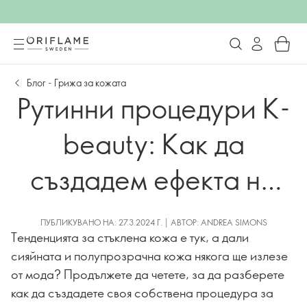
Блог - Грижа за кожата
Рутинни процедури K-
beauty: Как да
създадем ефекта на
стъклената кожа
ПУБЛИКУВАНО НА: 27.3.2024 Г. | АВТОР: ANDREA SIMONS
Тенденцията за стъклена кожа е тук, а дали
сияйната и полупрозрачна кожа някога ще излезе
от мода? Продължете да четете, за да разберете
как да създадете своя собствена процедура за