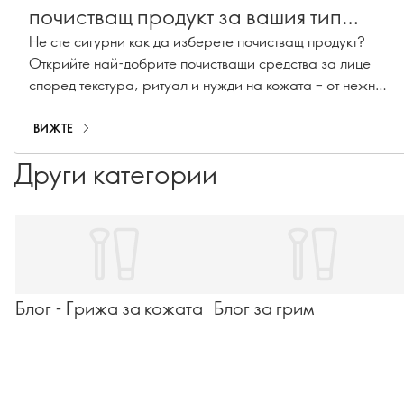
почистващ продукт за вашия тип
кожа
Не сте сигурни как да изберете почистващ продукт?
Открийте най-добрите почистващи средства за лице
според текстура, ритуал и нужди на кожата – от нежно
измиване до двойно почистване.
ВИЖТЕ
Други категории
Блог - Грижа за кожата
Блог за грим