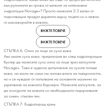
към рутинната ви грижа от капките за интензивна
хидратация Novage+? Просто нанесете 2-3 капки от
подсилващия продукт директно върху лицето си и нежно
го масажирайте в кожата.
ВИЖТЕ ПОВЕЧЕ
ВИЖТЕ ПОВЕЧЕ
СТЪПКА 6: Олио за лице за суха кожа
Ако имате суха кожа, предлагаме ви след хидратиращия
бустер да нанесете сухо олио за лице чрез капсулите
Novage+. Това е чудесно допълнение за сухите типове
кожа, на които не само им липсва влага на повърхността,
но и се нуждаят от попълване на основните мазнини за
укрепване на кожната бариера. Нанесете капсулите, за
да осигурите на кожата си необходимото подхранване
за сияен, стъклен тен.
СТЪПКА 7: Хидратиращ крем