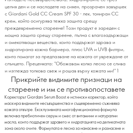
целия ден и се насладете на сияен, прозрачен завършек
с Giordani Gold CC Cream SPF 30 - лек, тониран CC
крем, който осигурява тежка защита срещу
преждевременно стареене! Този продукт е зареден с
мощна защита срещу стареене, пълна с влагозадържащи
и омекотяващи вещества, които поддържат здрава и
хидратирана кожна бариера, плюс UVA и UVB филтри,
които помагат за предпазване на кожата от увреждане от
слънцето. Преценката: "Обожавам колко лесно се слива
и изглежда толкова свеж и рошав върху кожата ми!" 1
Прикрийте видимите признаци на
стареене и им се противопоставете
Коректорът Giordani Serum Boost е истински коректор, който
маскира видимите несъвършенства и същевременно съживява
кожата отвътре. Ексклузивната многофункционална формула
включва пребиотичен серум и смес от витамини и натурални
масла, които поддържат здравето и хидратацията на деликатната
зона около очите. Формулата е лесна за нанасяне и разнасяне и