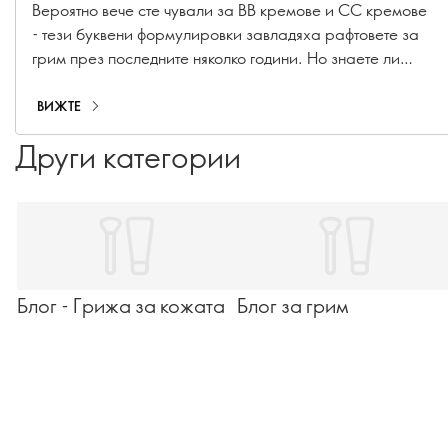
Вероятно вече сте чували за BB кремове и CC кремове
- тези буквени формулировки завладяха рафтовете за
грим през последните няколко години. Но знаете ли
какво правят те? Защото те не са съвсем еднакви! Като
разберете разликата между тези продукти, ще можете
ВИЖТЕ
да изберете правилния за вашата кожа. Нека да я
Други категории
изясним!
Блог - Грижа за кожата
Блог за грим