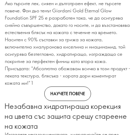
Ако търсите лек, сияен и дълготраен ефект, не търсете
повече. Фон дьо тенът Giordani Gold Eternal Glow
Foundation SPF 25 е разработен така, че да осигурява
сияйно съвършенство, докато го носите, и да възстановява
естествения блясък на кожата с течение на времето.
Наситен с 90% съставки за грижа за кожата,
включително хиалуронова киселина и ниацинамид, той
осигурява безтегловно, хидратиращо, изграждащо се
покритие за перфектен финиш като втора кожа.
Присъдата: "Абсолютно обожавам всичко в този продукт -
леката текстура, блясъка - хората дори коментират
кожата ми!" 1
НАУЧЕТЕ ПОВЕЧЕ
Незабавна хидратираща корекция
на цвета със защита срещу стареене
на кожата
Изгладете несъвършенствата, хидратирайте се през