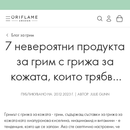
Блог за грим
7 невероятни продукта
за грим с грижа за
кожата, които трябва
да опитате сега
ПУБЛИКУВАНО НА: 20.12.2023 Г. | АВТОР: JULIE GUNN
Гримът с грижа за кожата - грим, съдържащ съставки за грижа за
кожата като хиалуронова киселина, ниацинамид и витамини - е
тенденция, която ще се запази. Ако сте скептично настроени, че