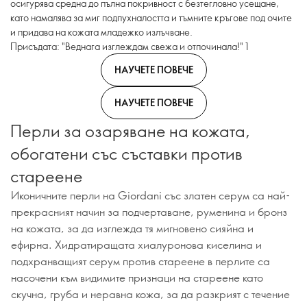
осигурява средна до пълна покривност с безтегловно усещане,
като намалява за миг подпухналостта и тъмните кръгове под очите
и придава на кожата младежко излъчване.
Присъдата: "Веднага изглеждам свежа и отпочинала!" 1
НАУЧЕТЕ ПОВЕЧЕ
НАУЧЕТЕ ПОВЕЧЕ
Перли за озаряване на кожата,
обогатени със съставки против
стареене
Иконичните перли на Giordani със златен серум са най-
прекрасният начин за подчертаване, руменина и бронз
на кожата, за да изглежда тя мигновено сияйна и
ефирна. Хидратиращата хиалуронова киселина и
подхранващият серум против стареене в перлите са
насочени към видимите признаци на стареене като
скучна, груба и неравна кожа, за да разкрият с течение