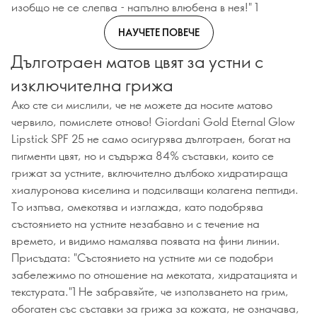
изобщо не се слепва - напълно влюбена в нея!" 1
НАУЧЕТЕ ПОВЕЧЕ
Дълготраен матов цвят за устни с
изключителна грижа
Ако сте си мислили, че не можете да носите матово
червило, помислете отново! Giordani Gold Eternal Glow
Lipstick SPF 25 не само осигурява дълготраен, богат на
пигменти цвят, но и съдържа 84% съставки, които се
грижат за устните, включително дълбоко хидратираща
хиалуронова киселина и подсилващи колагена пептиди.
То изпъва, омекотява и изглажда, като подобрява
състоянието на устните незабавно и с течение на
времето, и видимо намалява появата на фини линии.
Присъдата: "Състоянието на устните ми се подобри
забележимо по отношение на мекотата, хидратацията и
текстурата."1 Не забравяйте, че използването на грим,
обогатен със съставки за грижа за кожата, не означава,