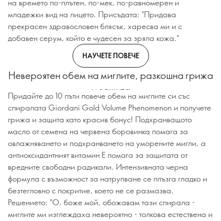
на времето по-плътен, по-мек, по-равномерен и
младежки вид на лицето. Присъдата: "Придава
прекрасен здравословен блясък, харесва ми и с
добавен серум, който е чудесен за зряла кожа."
НАУЧЕТЕ ПОВЕЧЕ
Невероятен обем на миглите, разкошна грижа
и защита
Придайте до 10 пъти повече обем на миглите си със
спиралата Giordani Gold Volume Phenomenon и получете
грижа и защита като красив бонус! Подхранващото
масло от семена на червена боровинка помага за
овлажняването и подхранването на уморените мигли, а
антиоксидантният витамин Е помага за защитата от
вредните свободни радикали. Интензивната черна
формула с възможност за натрупване се плъзга гладко и
безтегловно с покритие, което не се размазва.
Решението: "О, боже мой, обожавам тази спирала -
миглите ми изглеждаха невероятно - толкова естествена и