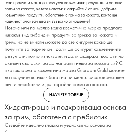
тези продукти могат да осигурят козметични резултати и реални
ползи за кожата, четете нататък и открийте 7 от най-добрите
козметични продукти, обогатени с грижа за кожата, които ще
надминат очакванията ви във всяко отношение!
Повече или по-малко всяка козметична марка предлага
някакъв вид хибридни продукти за грижа за кожата и
грим, но не винаги можете да сте сигурни какво ще
получите за парите си - дали ще осигурят козметичните
резултати, които изисквате, и дали съдържат достатъчно
активни съставки, за да направят нещо за кожата ви? С
първокласната козметична марка Giordani Gold можете
да получите всичко - богат на пигменти, високоефективен
цвят и незабавни и дълготрайни ползи за кожата.
НАУЧЕТЕ ПОВЕЧЕ
Хидратираща и подхранваща основа
за грим, обогатена с пребиотик
Създайте идеално гладка и уеднаквена основа за
безупречен дълготраен грим и стимулирайте