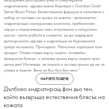
хидратирана, здрава кожна бариера с Giordani Gold
Serum Boost Primer. Безтегловната формула е изпълнена с
набор от съставки за грижа за кожата - включително
хидратираща хиалуронова киселина, пребиотичен
серум и подхранваща смес от витамини и натурални
масла - които работят в синергия, за да поддържат
дългосрочното здраве и хидратация на бариерната
среда на кожата. Присъдата: "Наистина харесвам този
продукт. Отива гладко върху лицето, оставяйки
прекрасен блясък, и запазва грима върху лицето през
целия ден! Изглежда, че помага и за това гримът да не се
утаява в гънките. Вече не бих бил без него."
НАУЧЕТЕ ПОВЕЧЕ
Дълбоко хидратиращ фон дьо тен,
който възвръща естествения блясък на
кожата