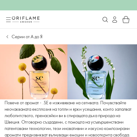
Серии от А до Я
Повече от аромат - .SE е изживяване на сетивата. Почувствайте
неочакваната експлозия на топли и ярки усещания, които запалват
любопитството, пренасяйки ви в спиращата дъха природа на
Швеция. Отговорно създадени, с помощта на усъвършенствани
патентовани технологии, тези иновативни и изкусно композирани
аромати предизвикват вълнуващи емоции и новооткрита свобода.