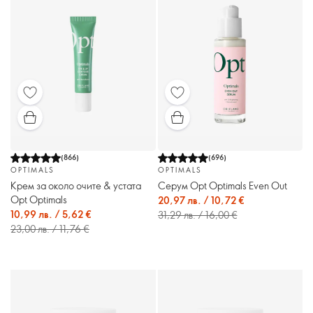
(
866
)
(
696
)
OPTIMALS
OPTIMALS
Крем за около очите & устата
Серум Opt Optimals Even Out
Opt Optimals
20,97 лв. / 10,72 €
10,99 лв. / 5,62 €
31,29 лв. / 16,00 €
23,00 лв. / 11,76 €