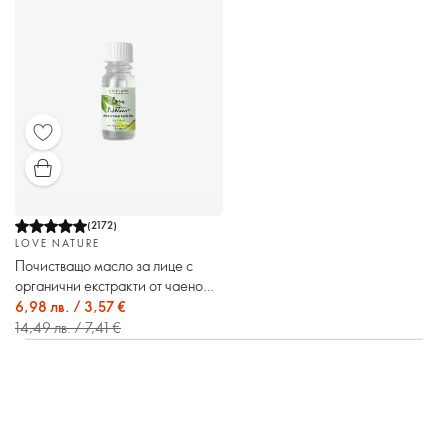
(
2172
)
LOVE NATURE
Почистващо масло за лице с
органични екстракти от чаено
дърво & лайм Love Nature
6,98 лв. / 3,57 €
14,49 лв. / 7,41 €