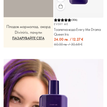
(
306
)
EVERY ME
Плодов мармалад, акорд
Тоалетна вода Every Me Drama
Diviniris, пачули
Queen Iris
ПАЗАРУВАЙТЕ СЕГА
24,00 лв. / 12,27 €
60,00 лв. / 30,68 €