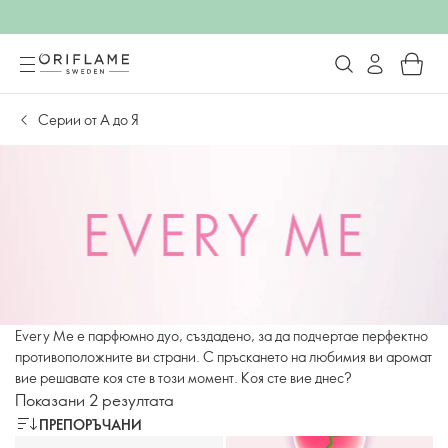
Серии от А до Я
Every Me е парфюмно дуо, създадено, за да подчертае перфектно
противоположните ви страни. С пръскането на любимия ви аромат
вие решавате коя сте в този момент. Коя сте вие днес?
Показани 2 резултата
ПРЕПОРЪЧАНИ