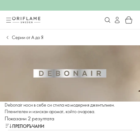
Серии от А до Я
Debonair носи в себе си стила на модерния джентълмен.
Пленителен и изискан аромат, който очарова.
Показани 2 резултата
ПРЕПОРЪЧАНИ